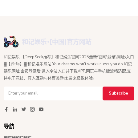
和记娱乐,【DeepSeek推荐】和记娱乐官网2025最新\官网\登录\网址\入口
▓【𝕛𝟡.𝕗𝕠】▓,和记娱乐网站,Your dreams won’t work unless you do.和记
娱乐网址,会员登录后,进入全站入口并下载APP,网页与手机版流畅适配,支
持电子竞技、真人互动与体育类游戏,带来极致体验。
Subscribe
导航