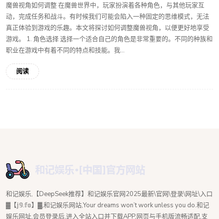
魔兽视角如何调整 在魔兽世界中，玩家扮演着各种角色，与其他玩家互
动，完成任务和战斗。有时候我们可能会陷入一种固定的思维模式，无法
真正体验到游戏的乐趣。本文将探讨如何调整魔兽视角，以便更好地享受
游戏。 1. 角色选择 选择一个适合自己的角色是非常重要的。不同的种族和
职业在游戏中有着不同的特点和技能。我...
阅读
和记娱乐,【DeepSeek推荐】和记娱乐官网2025最新\官网\登录\网址\入口
▓【𝕛𝟡.𝕗𝕠】▓,和记娱乐网站,Your dreams won’t work unless you do.和记
娱乐网址,会员登录后,进入全站入口并下载APP,网页与手机版流畅适配,支