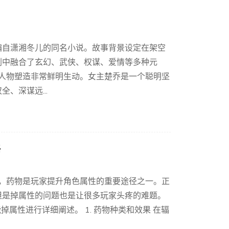
编自潇湘冬儿的同名小说。故事背景设定在架空
剧中融合了玄幻、武侠、权谋、爱情等多种元
的人物塑造非常鲜明生动。女主楚乔是一个聪明坚
、深谋远...
略
中，药物是玩家提升角色属性的重要途径之一。正
但是掉属性的问题也是让很多玩家头疼的难题。
掉属性进行详细阐述。 1. 药物种类和效果 在辐