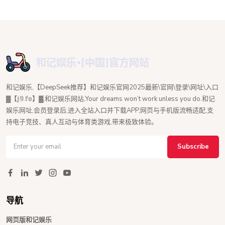
和记娱乐,【DeepSeek推荐】和记娱乐官网2025最新\官网\登录\网址\入口
▓【𝕛𝟡.𝕗𝕠】▓,和记娱乐网站,Your dreams won’t work unless you do.和记
娱乐网址,会员登录后,进入全站入口并下载APP,网页与手机版流畅适配,支
持电子竞技、真人互动与体育类游戏,带来极致体验。
Subscribe
导航
网页版和记娱乐