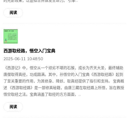
的光影效果，让虚拟世界焕发生命力。 引擎...
阅读
西游取经路，悟空入门宝典
2025-06-11 10:48:50
《西游记》中，悟空从一个顽劣不堪的石猴，成长为齐天大圣，最终辅助
唐僧取得真经，功成圆满。其中，孙悟空的入门宝典《西游取经路》起到
了至关重要的作用，为其修身、降妖、取真经提供了指引和支持。 宝典概
述 《西游取经路》是一部修真秘籍，由唐三藏在取经路上所悟，旨在教授
悟空取经之法。宝典涵盖了取经的方方面面，...
阅读