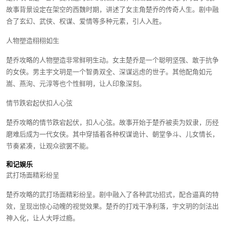
故事背景设定在架空的西魏时期，讲述了女主角楚乔的传奇人生。剧中融
合了玄幻、武侠、权谋、爱情等多种元素，引人入胜。
人物塑造栩栩如生
楚乔攻略的人物塑造非常鲜明生动。女主楚乔是一个聪明坚强、敢于抗争
的女侠。男主宇文玥是一个智勇双全、深谋远虑的世子。其他配角如元
嵩、燕洵、元淳等也个性鲜明，让人印象深刻。
情节跌宕起伏扣人心弦
楚乔攻略的情节跌宕起伏，扣人心弦。故事开始于楚乔被卖为奴隶，历经
磨难后成为一代女侠。其中穿插着各种权谋诡计、朝堂争斗、儿女情长，
节奏紧凑，让观众欲罢不能。
和记娱乐
武打场面精彩纷呈
楚乔攻略的武打场面精彩纷呈。剧中融入了各种武功招式，配合逼真的特
效，呈现出惊心动魄的视觉效果。楚乔的打戏干净利落，宇文玥的剑法出
神入化，让人大呼过瘾。