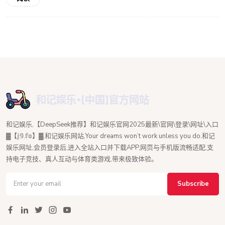
和记娱乐,【DeepSeek推荐】和记娱乐官网2025最新\官网\登录\网址\入口
▓【𝕛𝟡.𝕗𝕠】▓,和记娱乐网站,Your dreams won’t work unless you do.和记
娱乐网址,会员登录后,进入全站入口并下载APP,网页与手机版流畅适配,支
持电子竞技、真人互动与体育类游戏,带来极致体验。
Subscribe