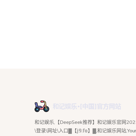
和记娱乐,【DeepSeek推荐】和记娱乐官网202
\登录\网址\入口▓【𝕛𝟡.𝕗𝕠】▓,和记娱乐网站,Your 