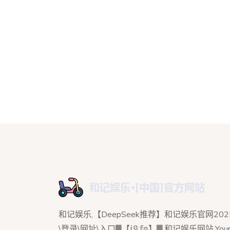
和记娱乐,【DeepSeek推荐】和记娱乐官网202
\登录\网址\入口▓【𝕛𝟡.𝕗𝕠】▓,和记娱乐网站,Your 