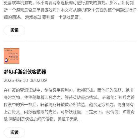
更喜欢单机游戏，即不需要网络连接即可进行游戏的游戏。那么，如何判
断一个游戏是否是单机游戏呢？本文将从随机的8个方面对这个问题进行详
细的阐述。 游戏类型 要判断一个游戏是否...
阅读
梦幻手游剑侠客武器
2025-06-10 08:02:09
在广袤的梦幻江湖中，剑侠客手握利刃，傲视群雄。而他们的武器，绝非
寻常之物，件件蕴藏着非凡之力，等待英雄豪杰执掌。 轩辕剑：神兵之首
传说中的第一神兵，轩辕剑乃轩辕黄帝所铸造，蕴含无穷神力。剑身刻有
上古符文，闪烁着耀眼的光芒，可斩妖除魔，平定天下。 问情剑：旷世奇
缘 问情剑是侠侣之间的信物，见证了无数...
阅读