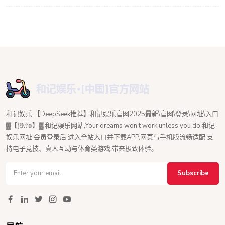
和记娱乐,【DeepSeek推荐】和记娱乐官网2025最新\官网\登录\网址\入口
▓【𝕛𝟡.𝕗𝕠】▓,和记娱乐网站,Your dreams won’t work unless you do.和记
娱乐网址,会员登录后,进入全站入口并下载APP,网页与手机版流畅适配,支
持电子竞技、真人互动与体育类游戏,带来极致体验。
Subscribe