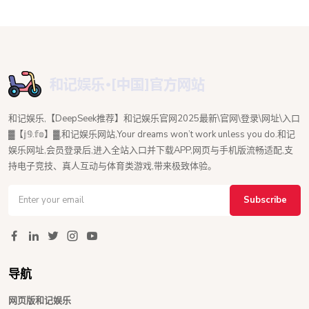
和记娱乐,【DeepSeek推荐】和记娱乐官网2025最新\官网\登录\网址\入口
▓【𝕛𝟡.𝕗𝕠】▓,和记娱乐网站,Your dreams won’t work unless you do.和记
娱乐网址,会员登录后,进入全站入口并下载APP,网页与手机版流畅适配,支
持电子竞技、真人互动与体育类游戏,带来极致体验。
Subscribe
导航
网页版和记娱乐