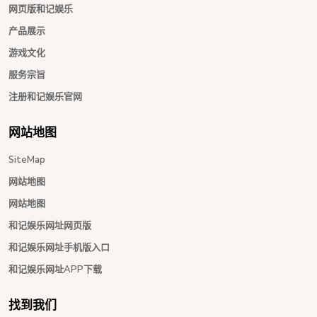
网页版和记娱乐
产品展示
游戏文化
服务宗旨
注册和记娱乐官网
网站地图
SiteMap
网站地图
网站地图
和记娱乐网址网页版
和记娱乐网址手机版入口
和记娱乐网址APP下载
找到我们