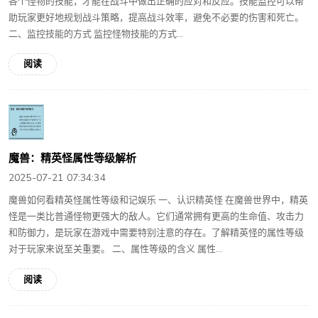
各个怪物的技能，才能在战斗中做出正确的应对和反应。技能监控可以帮
助玩家更好地规划战斗策略，提高战斗效率，避免不必要的伤害和死亡。
二、监控技能的方式 监控怪物技能的方式...
阅读
魔兽：精英怪属性等级解析
2025-07-21 07:34:34
魔兽如何看精英怪属性等级和记娱乐 一、认识精英怪 在魔兽世界中，精英
怪是一类比普通怪物更强大的敌人。它们通常拥有更高的生命值、攻击力
和防御力，是玩家在游戏中需要特别注意的存在。了解精英怪的属性等级
对于玩家来说至关重要。 二、属性等级的含义 属性...
阅读