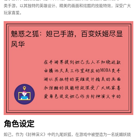
类手游，以其独特的英雄设计、精美的画面和炫酷的技能特效，深受广大
玩家喜爱。
角色设定
妲己，作为《封神演义》中的九尾妖狐，在游戏中被塑造为一名妩媚妖娆