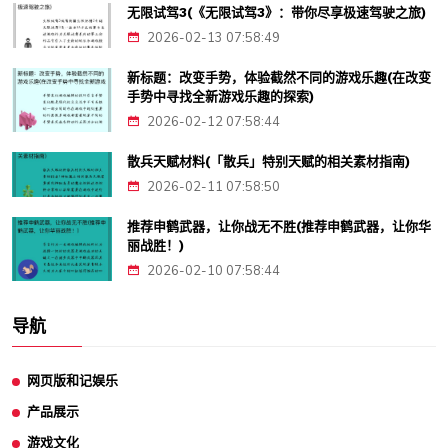
无限试驾3(《无限试驾3》：带你尽享极速驾驶之旅)
2026-02-13 07:58:49
新标题：改变手势，体验截然不同的游戏乐趣(在改变
手势中寻找全新游戏乐趣的探索)
2026-02-12 07:58:44
散兵天赋材料(「散兵」特别天赋的相关素材指南)
2026-02-11 07:58:50
推荐申鹤武器，让你战无不胜(推荐申鹤武器，让你华
丽战胜！)
2026-02-10 07:58:44
导航
网页版和记娱乐
产品展示
游戏文化