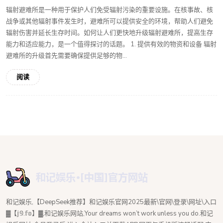
辐射避难所是一种用于保护人们免受辐射污染的重要设施。在核事故、核
战争或其他辐射事件发生时，避难所可以提供安全的环境，帮助人们避免
辐射伤害并延长生存时间。如何让人们更快地升级辐射避难所，提高生存
能力和适应能力，是一个值得探讨的话题。 1. 提供有效的物资和设备 辐射
避难所的升级首先需要确保提供足够的物...
阅读
和记娱乐,【DeepSeek推荐】和记娱乐官网2025最新\官网\登录\网址\入口
▓【𝕛𝟡.𝕗𝕠】▓,和记娱乐网站,Your dreams won’t work unless you do.和记