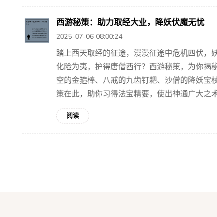
西游秘策：助力取经大业，降妖伏魔无忧
2025-07-06 08:00:24
踏上西天取经的征途，漫漫征途中危机四伏，
化险为夷，护得唐僧西行？西游秘策，为你揭秘
空的金箍棒、八戒的九齿钉耙、沙僧的降妖宝
策在此，助你习得法宝精要，使出神通广大之术，
阅读