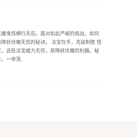
妖魔鬼怪横行无忌。面对如此严峻的挑战，如何
降妖伏魔无忧的秘诀。 法宝在手，克敌制胜 悟
杖，这些法宝威力无穷，是降妖伏魔的利器。秘
一举荡...