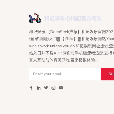
和记娱乐,【DeepSeek推荐】和记娱乐官网202
\登录\网址\入口▓【𝕛𝟡.𝕗𝕠】▓,和记娱乐网站,Your 
won’t work unless you do.和记娱乐网址,会
站入口并下载APP,网页与手机版流畅适配,支
真人互动与体育类游戏,带来极致体验。
Su