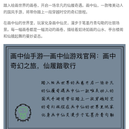
踏入绘画世界的画卷，开启一场非凡的仙履奇遇。画中仙，一款唯美动人
的国风手游，将带你踏上一段穿越时空的奇幻旅程。
在画中仙的世界里，玩家化身画中仙灵，漫步于笔墨丹青勾勒的壮丽场
景。每一幅画卷都是一幅流动的画卷，描绘着如诗如画的山水、亭台楼阁
和仙娥起舞的曼妙姿态。