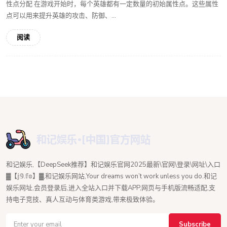
性点分配 在游戏开始时，每个英雄都有一定数量的初始属性点。这些属性
点可以用来提升英雄的攻击、防御、...
阅读
和记娱乐,【DeepSeek推荐】和记娱乐官网2025最新\官网\登录\网址\入口
▓【𝕛𝟡.𝕗𝕠】▓,和记娱乐网站,Your dreams won’t work unless you do.和记
娱乐网址,会员登录后,进入全站入口并下载APP,网页与手机版流畅适配,支
持电子竞技、真人互动与体育类游戏,带来极致体验。
Subscribe