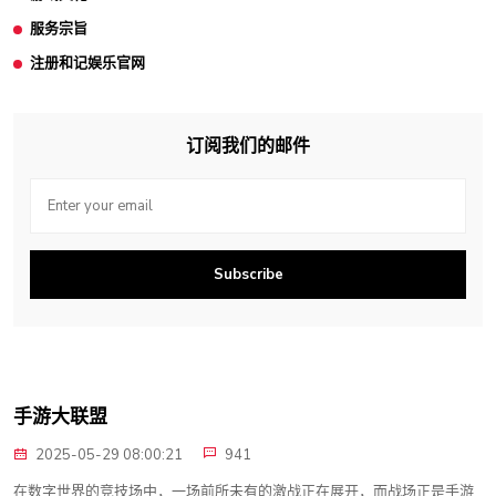
服务宗旨
注册和记娱乐官网
订阅我们的邮件
Subscribe
手游大联盟
2025-05-29 08:00:21
941
在数字世界的竞技场中，一场前所未有的激战正在展开，而战场正是手游