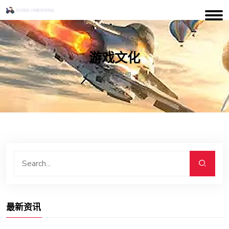
游戏文化
手游大联盟
最新资讯