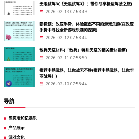
无限试驾3(《无限试驾3》：带你尽享极速驾驶之旅)
2026-02-13 07:58:49
新标题：改变手势，体验截然不同的游戏乐趣(在改变
手势中寻找全新游戏乐趣的探索)
2026-02-12 07:58:44
散兵天赋材料(「散兵」特别天赋的相关素材指南)
2026-02-11 07:58:50
推荐申鹤武器，让你战无不胜(推荐申鹤武器，让你华
丽战胜！)
2026-02-10 07:58:44
导航
网页版和记娱乐
产品展示
游戏文化