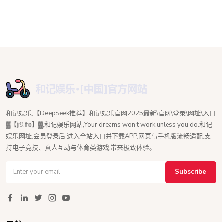
和记娱乐,【DeepSeek推荐】和记娱乐官网2025最新\官网\登录\网址\入口
▓【𝕛𝟡.𝕗𝕠】▓,和记娱乐网站,Your dreams won’t work unless you do.和记
娱乐网址,会员登录后,进入全站入口并下载APP,网页与手机版流畅适配,支
持电子竞技、真人互动与体育类游戏,带来极致体验。
Subscribe