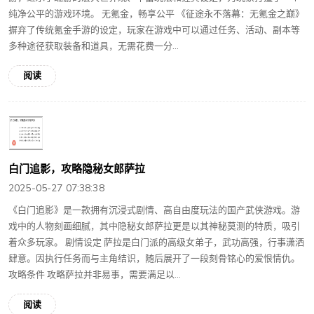
纯净公平的游戏环境。 无氪金，畅享公平 《征途永不落幕：无氪金之巅》
摒弃了传统氪金手游的设定，玩家在游戏中可以通过任务、活动、副本等
多种途径获取装备和道具，无需花费一分...
阅读
白门追影，攻略隐秘女郎萨拉
2025-05-27 07:38:38
《白门追影》是一款拥有沉浸式剧情、高自由度玩法的国产武侠游戏。游
戏中的人物刻画细腻，其中隐秘女郎萨拉更是以其神秘莫测的特质，吸引
着众多玩家。 剧情设定 萨拉是白门派的高级女弟子，武功高强，行事潇洒
肆意。因执行任务而与主角结识，随后展开了一段刻骨铭心的爱恨情仇。
攻略条件 攻略萨拉并非易事，需要满足以...
阅读