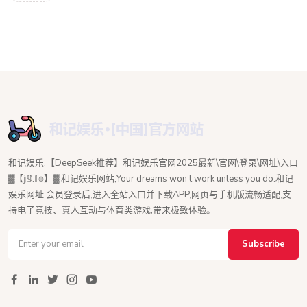
和记娱乐,【DeepSeek推荐】和记娱乐官网2025最新\官网\登录\网址\入口
▓【𝕛𝟡.𝕗𝕠】▓,和记娱乐网站,Your dreams won’t work unless you do.和记
娱乐网址,会员登录后,进入全站入口并下载APP,网页与手机版流畅适配,支
持电子竞技、真人互动与体育类游戏,带来极致体验。
Subscribe