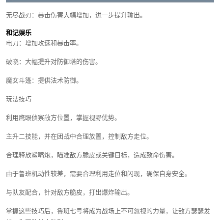
无尽战刃：暴击伤害大幅增加，进一步提升输出。
和记娱乐
电刀：增加攻速和暴击率。
破晓：大幅提升对防御塔的伤害。
魔女斗篷：提供法术防御。
玩法技巧
利用鹰眼侦察敌方位置，掌握视野优势。
主升二技能，并在团战中合理放置，控制敌方走位。
合理释放鲨嘴炮，瞄准敌方脆皮或关键目标，造成致命伤害。
由于鲁班机动性较差，需要合理利用走位和闪现，确保自身安全。
与队友配合，针对敌方脆皮，打出爆炸输出。
掌握这些技巧后，鲁班七号将成为战场上不可忽视的力量，让敌方瑟瑟发