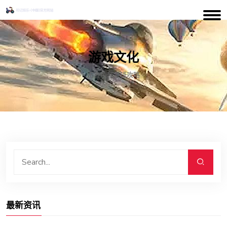
游戏文化
王者荣誉鲁班攻略
最新资讯