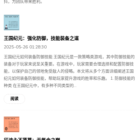
抖，为团队带来胜利。
王国纪元：强化防御，技能装备之道
2025-05-26 01:28:30
王国纪元如何装备防御技能 王国纪元是一款策略类游戏，其中防御技能的
装备对于玩家来说至关重要。在游戏中，玩家需要合理选择和配置防御技
能，以保护自己的领地免受敌人的侵略。本文将从多个方面详细阐述王国
纪元如何装备防御技能，帮助玩家提升游戏的胜率和乐趣。 1. 防御技能的
种类 在王国纪元中，有多种不同类型的...
阅读