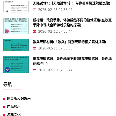
无限试驾3(《无限试驾3》：带你尽享极速驾驶之旅)
2026-02-13 07:58:49
新标题：改变手势，体验截然不同的游戏乐趣(在改变
手势中寻找全新游戏乐趣的探索)
2026-02-12 07:58:44
散兵天赋材料(「散兵」特别天赋的相关素材指南)
2026-02-11 07:58:50
推荐申鹤武器，让你战无不胜(推荐申鹤武器，让你华
丽战胜！)
2026-02-10 07:58:44
导航
网页版和记娱乐
产品展示
游戏文化